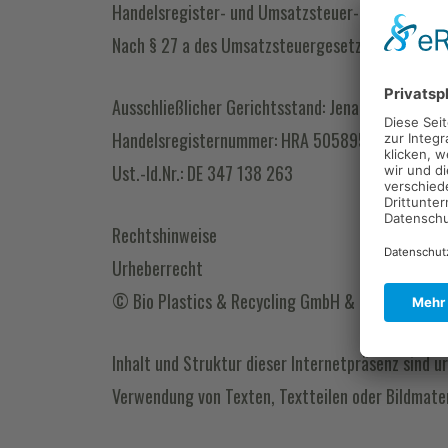
Handelsregister- und Umsatzsteuer-Identifikati
Nach § 27 a des Umsatzsteuergesetzes erfolgt hi
Ausschließlicher Gerichtsstand: Jena
Handelsregisternummer: HRA 505895
Ust.-Id.Nr.: DE 347 138 263
Rechtshinweise
Urheberrecht
© Bio Plastics & Recycling GmbH & Co. KG, 2025
Inhalt und Struktur dieser Internetpräsenz sind 
Verwendung von Texten, Textteilen oder Bildmate