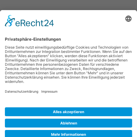
KONTAKT
NAVIGATION
BIO PLASTICS & Recycling GmbH &
Recycling
Co. KG
PCR-Granulate
Nordstraße 5
PIR-Granulate
98597 Breitungen
Bio Kunststoffe
+49 (0)36848 868-81
Prüflabor
info@bio-pr.de
Lohnvermahlung
LEISTUNGEN
RECHTLICHES
Homogenisierung / Vermischung
Impressum
Polymersortierung /-reinigung
Datenschutz
Silierung
Restpostenaufkauf